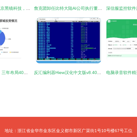
腾讯关联企业入股北京黑镜科技，加码布局计算机软件开发领域
詹克团卸任比特大陆AI公司执行董事，聚焦计算机软件开发新战略
华为哈勃的投资版图 三年布局40家芯片公司，剑指自主可控与生态构建
反汇编利器Hiew汉化中文版v8.40绿色版 在清风电脑软件网获取专业逆向工具
地址：浙江省金华市金东区金义都市新区广渠街1号10号楼67号工位