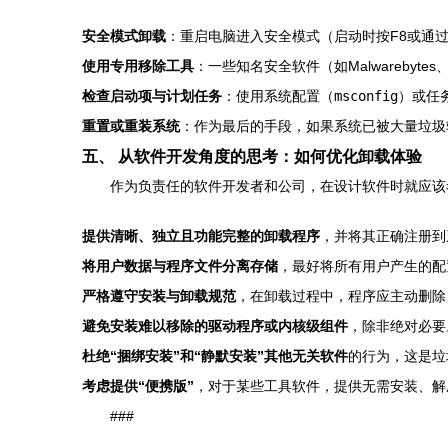
安全模式卸载
：重启电脑进入安全模式（启动时按F8或通
使用专用移除工具
：一些知名安全软件（如Malwarebyt
检查启动项与计划任务
：使用系统配置（
msconfig
）或任
重置或重装系统
：作为最后的手段，如果系统已被大量垃圾软
五、 从软件开发角度的思考：如何优化卸载体验
作为负责任的软件开发者和公司，在设计软件时就应该
提供清晰、独立且功能完整的卸载程序
，并将其正确注册到
将用户数据与程序文件分离存储
，最好将所有用户产生的配
严格遵守安装与卸载规范
，在卸载过程中，程序应主动删除
避免安装难以移除的驱动程序或内核级组件
，除非绝对必要
杜绝“捆绑安装”和“静默安装”其他无关软件
的行为，这是垃
考虑提供“便携版”
，对于某些工具软件，提供无需安装、解
###