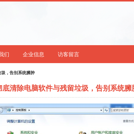
我们
企业信息
访客留言
垃圾，告别系统臃肿
彻底清除电脑软件与残留垃圾，告别系统臃