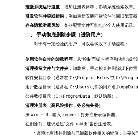
拖慢系统运行速度
，增加注册表体积，影响系统检索效率。
引发软件冲突或错误
，例如重新安装同款软件时因旧配置残
存在隐私泄露风险
，某些配置文件可能包含个人使用记录。
二、 手动彻底删除步骤（进阶用户）
对于有一定经验的用户，可以尝试以下手动流程：
使用软件自带的卸载程序
：从“控制面板 > 程序和功能”或
清理残留文件与文件夹
：卸载后，手动检查并删除以下位置
软件安装目录（通常在
C:\Program Files
或
C:\Progra
用户数据目录（通常在
C:\Users\[你的用户名]\AppData
公共数据目录（
C:\ProgramData
，默认隐藏）。
清理注册表（高风险操作，务必先备份）
：
按
Win + R
，输入
regedit
打开注册表编辑器。
在删除前，建议通过“文件 > 导出”备份注册表。
* 谨慎地查找并删除与已卸载软件相关的键值，主要位